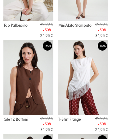
49,90 €
69,90 €
Top Palloncino
Mini Abito Stampato
-50%
-50%
24,95 €
34,95 €
-50%
-50%
69,90 €
49,90 €
Gilet 2 Bottoni
T-Shirt Frange
-50%
-50%
34,95 €
24,95 €