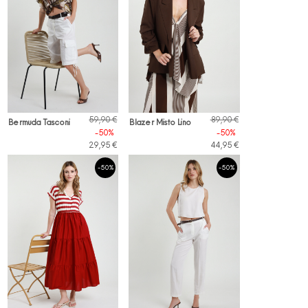
59,90 €
89,90 €
Bermuda Tasconi
Blazer Misto Lino
-50%
-50%
29,95 €
44,95 €
-50%
-50%