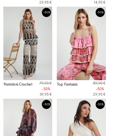
29,95 €
14,95 €
-50%
-50%
79,90 €
59,90 €
Pantaloni Crochet
Top Fantasia
-50%
-50%
39,95 €
29,95 €
-50%
-50%