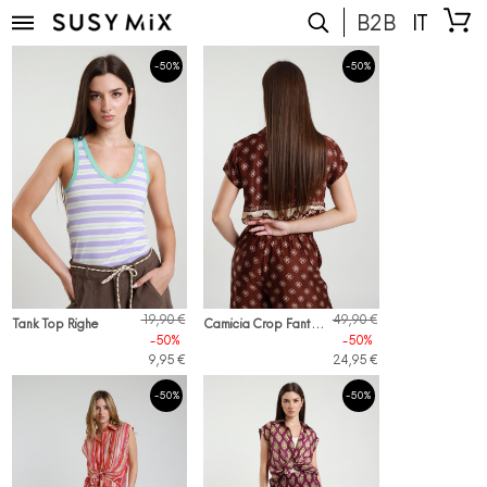
B2B
IT
-50%
-50%
C
amicia Crop Fantasia
19,90 €
49,90 €
Tank Top Righe
-50%
-50%
9,95 €
24,95 €
-50%
-50%