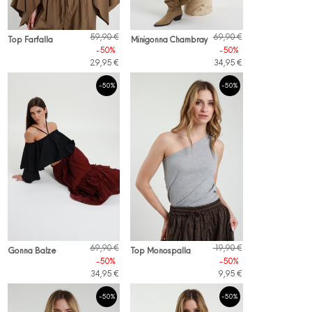
59,90 €
69,90 €
Top Farfalla
Minigonna Chambray
-50%
-50%
29,95 €
34,95 €
-50%
-50%
69,90 €
19,90 €
Gonna Balze
Top Monospalla
-50%
-50%
34,95 €
9,95 €
-50%
-50%