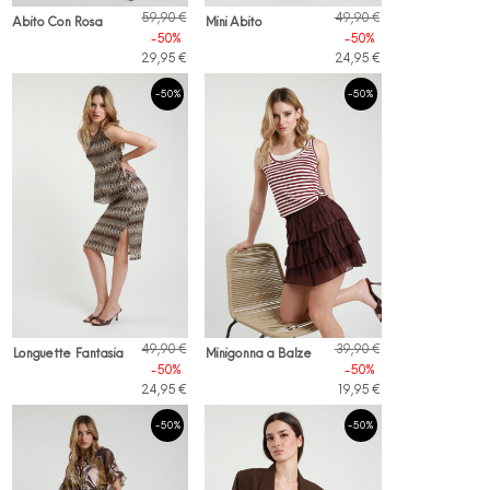
59,90 €
49,90 €
Abito Con Rosa
Mini Abito
-50%
-50%
29,95 €
24,95 €
-50%
-50%
49,90 €
39,90 €
Longuette Fantasia
Minigonna a Balze
-50%
-50%
24,95 €
19,95 €
-50%
-50%