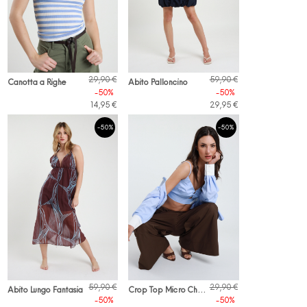
29,90 €
59,90 €
Canotta a Righe
Abito Palloncino
-50%
-50%
14,95 €
29,95 €
-50%
-50%
C
rop Top Micro Check
59,90 €
29,90 €
Abito Lungo Fantasia
-50%
-50%