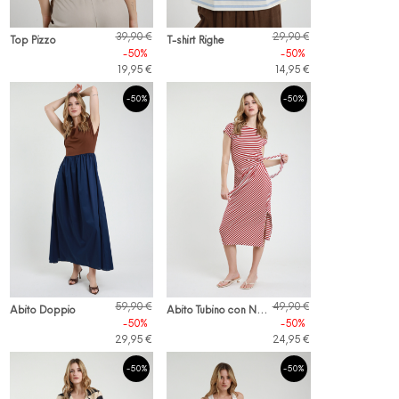
39,90 €
29,90 €
Top Pizzo
T-shirt Righe
-50%
-50%
19,95 €
14,95 €
-50%
-50%
A
bito Tubino con Nodo
59,90 €
49,90 €
Abito Doppio
-50%
-50%
29,95 €
24,95 €
-50%
-50%