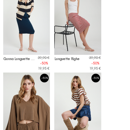
G
onna Longuette a Tubino
39,90 €
39,90 €
Longuette Righe
-50%
-50%
19,95 €
19,95 €
-50%
-50%