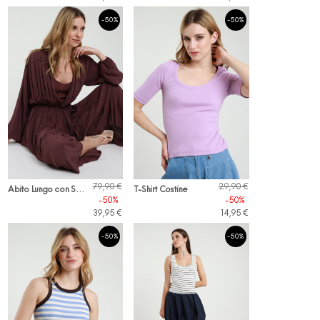
-50%
-50%
A
bito Lungo con Sottoveste
79,90 €
29,90 €
T-Shirt Costine
-50%
-50%
39,95 €
14,95 €
-50%
-50%