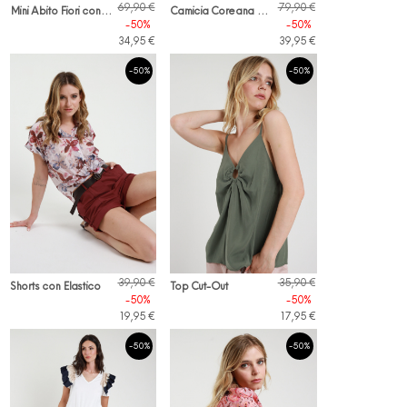
M
ini Abito Fiori con Gale
C
amicia Coreana Ricami
69,90 €
79,90 €
-50%
-50%
34,95 €
39,95 €
-50%
-50%
39,90 €
35,90 €
Shorts con Elastico
Top Cut-Out
-50%
-50%
19,95 €
17,95 €
-50%
-50%