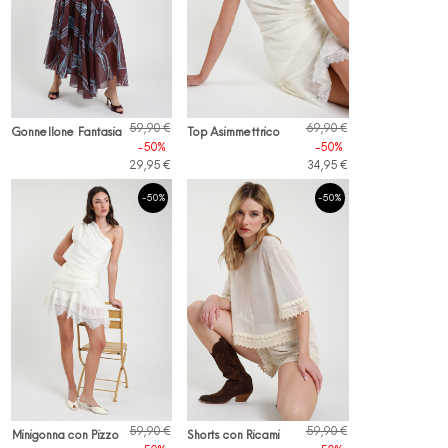
59,90 €
69,90 €
Gonnellone Fantasia
Top Asimmettrico
-50%
-50%
29,95 €
34,95 €
-50%
-50%
59,90 €
59,90 €
Minigonna con Pizzo
Shorts con Ricami