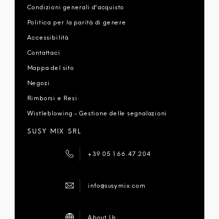
Condizioni generali d'acquisto
Politica per la parità di genere
Accessibilità
Contattaci
Mappa del sito
Negozi
Rimborsi e Resi
Wistleblowing - Gestione delle segnalazioni
SUSY MIX SRL
+39 051 66.47.204
info@susymix.com
About Us