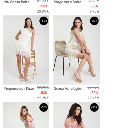
M
ini Gonna Balze + Passamaneria
59,90 €
39,90 €
Minigonna a Balze
-50%
-50%
29,95 €
19,95 €
-50%
-50%
G
onna Portafoglio Ricamata
59,90 €
59,90 €
Minigonna con Pizzo
-50%
-50%
29,95 €
29,95 €
-50%
-50%