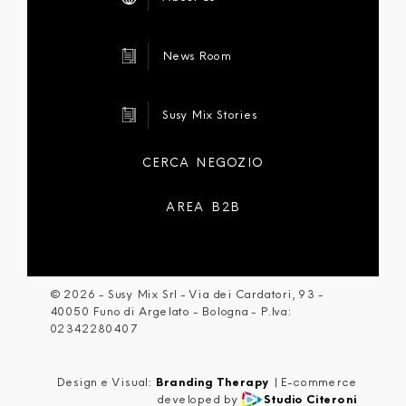
News Room
Susy Mix Stories
CERCA NEGOZIO
AREA B2B
©
2026
- Susy Mix Srl - Via dei Cardatori, 93 -
40050 Funo di Argelato - Bologna - P.Iva:
02342280407
Design e Visual:
Branding Therapy
| E-commerce
developed by
Studio Citeroni