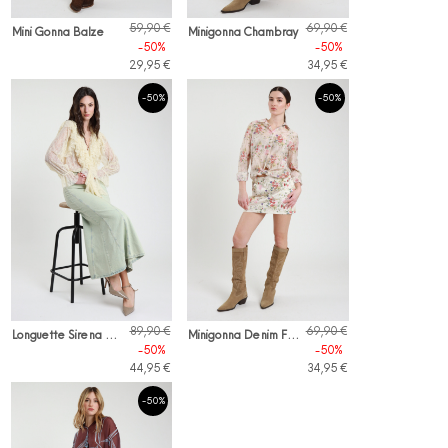
59,90 €
69,90 €
Mini Gonna Balze
Minigonna Chambray
-50%
-50%
29,95 €
34,95 €
-50%
-50%
L
onguette Sirena Denim
M
inigonna Denim Floreale
89,90 €
69,90 €
-50%
-50%
44,95 €
34,95 €
-50%