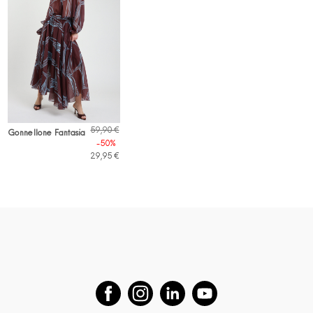
59,90 €
Gonnellone Fantasia
-50%
29,95 €