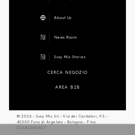
About Us
News Room
Susy Mix Stories
CERCA NEGOZIO
AREA B2B
©
2026
- Susy Mix Srl - Via dei Cardatori, 93 -
40050 Funo di Argelato - Bologna - P.Iva:
02342280407