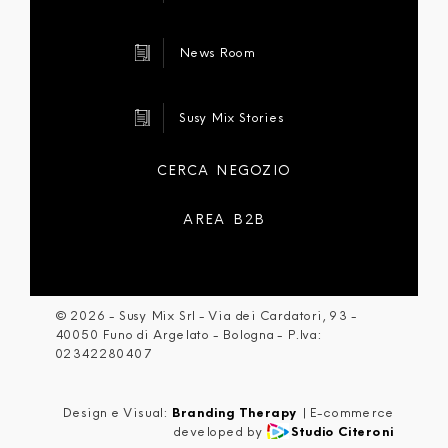
News Room
Susy Mix Stories
CERCA NEGOZIO
AREA B2B
©
2026
- Susy Mix Srl - Via dei Cardatori, 93 -
40050 Funo di Argelato - Bologna - P.Iva:
02342280407
Design e Visual:
Branding Therapy
| E-commerce
developed by
Studio Citeroni